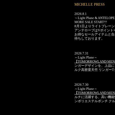
MICHELLE PRESS
2026.8.1
～Light Plane & ANTELOP
MORE SALE START!!!
8月1日よりライトプレーンV
アンテロープはVポイント×8
お得なセールアイテムと合
待ちしております。
2026.7.31
～Light Plane～
【TOMORROWLAND ME
ンガーデザインを、上品に
ルク高密度天竺 リンガー
2026.7.30
～Light Plane～
【TOMORROWLAND ME
ルチに活躍する、高い機能性を
ンポリエステルポンチ ク